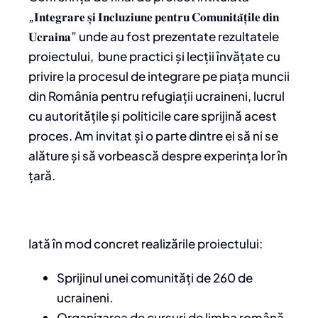
„𝐈𝐧𝐭𝐞𝐠𝐫𝐚𝐫𝐞 𝐬̦𝐢 𝐈𝐧𝐜𝐥𝐮𝐳𝐢𝐮𝐧𝐞 𝐩𝐞𝐧𝐭𝐫𝐮 𝐂𝐨𝐦𝐮𝐧𝐢𝐭𝐚̆𝐭̦𝐢𝐥𝐞 𝐝𝐢𝐧
𝐔𝐜𝐫𝐚𝐢𝐧𝐚” unde au fost prezentate rezultatele
proiectului, bune practici și lecții învățate cu
privire la procesul de integrare pe piața muncii
din România pentru refugiații ucraineni, lucrul
cu autoritățile și politicile care sprijină acest
proces. Am invitat și o parte dintre ei să ni se
alăture și să vorbească despre experința lor în
țară.
Iată în mod concret realizările proiectului:
Sprijinul unei comunități de 260 de
ucraineni.
Organizarea de cursuri de limba română