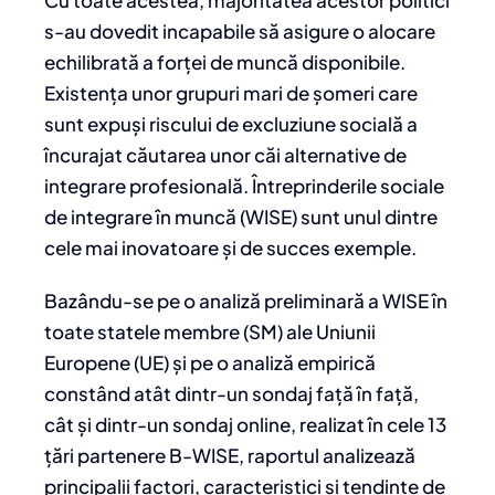
s-au dovedit incapabile să asigure o alocare
echilibrată a forței de muncă disponibile.
Existența unor grupuri mari de șomeri care
sunt expuși riscului de excluziune socială a
încurajat căutarea unor căi alternative de
integrare profesională. Întreprinderile sociale
de integrare în muncă (WISE) sunt unul dintre
cele mai inovatoare și de succes exemple.
Bazându-se pe o analiză preliminară a WISE în
toate statele membre (SM) ale Uniunii
Europene (UE) și pe o analiză empirică
constând atât dintr-un sondaj față în față,
cât și dintr-un sondaj online, realizat în cele 13
țări partenere B-WISE, raportul analizează
principalii factori, caracteristici și tendințe de