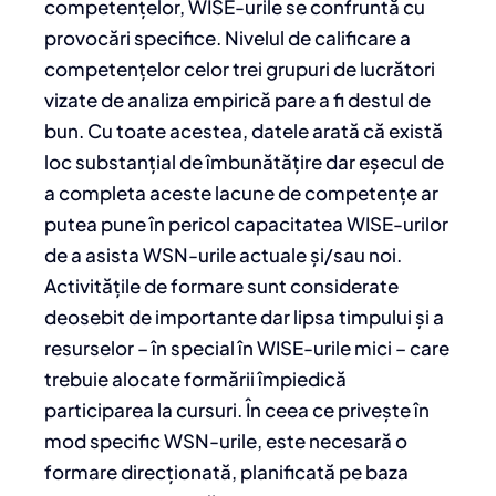
competențelor, WISE-urile se confruntă cu
provocări specifice. Nivelul de calificare a
competențelor celor trei grupuri de lucrători
vizate de analiza empirică pare a fi destul de
bun. Cu toate acestea, datele arată că există
loc substanțial de îmbunătățire dar eșecul de
a completa aceste lacune de competențe ar
putea pune în pericol capacitatea WISE-urilor
de a asista WSN-urile actuale și/sau noi.
Activitățile de formare sunt considerate
deosebit de importante dar lipsa timpului și a
resurselor – în special în WISE-urile mici – care
trebuie alocate formării împiedică
participarea la cursuri. În ceea ce privește în
mod specific WSN-urile, este necesară o
formare direcționată, planificată pe baza