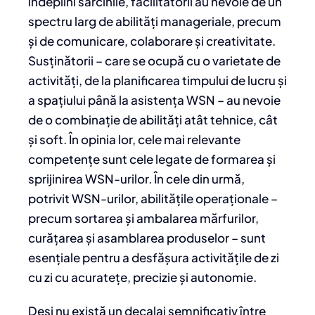
îndeplini sarcinile, facilitatorii au nevoie de un
spectru larg de abilități manageriale, precum
și de comunicare, colaborare și creativitate.
Susținătorii – care se ocupă cu o varietate de
activități, de la planificarea timpului de lucru și
a spațiului până la asistența WSN – au nevoie
de o combinație de abilități atât tehnice, cât
și soft. În opinia lor, cele mai relevante
competențe sunt cele legate de formarea și
sprijinirea WSN-urilor. În cele din urmă,
potrivit WSN-urilor, abilitățile operaționale –
precum sortarea și ambalarea mărfurilor,
curățarea și asamblarea produselor – sunt
esențiale pentru a desfășura activitățile de zi
cu zi cu acuratețe, precizie și autonomie.
Deși nu există un decalaj semnificativ între