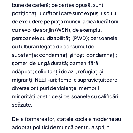
bune de carieră; pe partea opusă, sunt
poziționați lucrătorii care sunt expuși riscului
de excludere pe piața muncii, adică lucrătorii
cu nevoi de sprijin (WSN), de exemplu,
persoanele cu dizabilități (PWD); persoanele
cu tulburări legate de consumul de
substanțe; condamnați și foști condamnați;
șomeri de lungă durată; oameni fără
adăpost; solicitanții de azil, refugiați și
migranți; NEET-uri; femeile supraviețuitoare
diverselor tipuri de violențe; membrii
minorităților etnice și persoanele cu calificări
scăzute.
De la formarea lor, statele sociale moderne au
adoptat politici de muncă pentru a sprijini