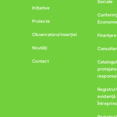
Sociale
Inițiative
Conferin
Proiecte
Economie
Observatorul Inserției
Finanțare
Noutăți
Consultan
Contact
Catalogul 
protejate 
responsab
Registrul
evidență 
Întreprin
Registrul 