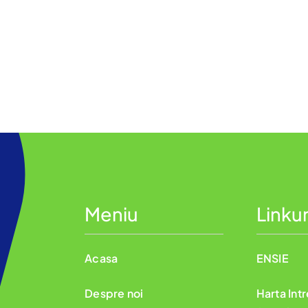
Meniu
Linkur
Acasa
ENSIE
Despre noi
Harta Int