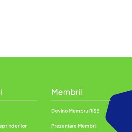
i
Membrii
Devino Membru RISE
reprinderilor
Prezentare Membri