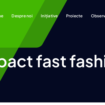
me
Despre noi
Inițiative
Proiecte
Observa
pact fast fash