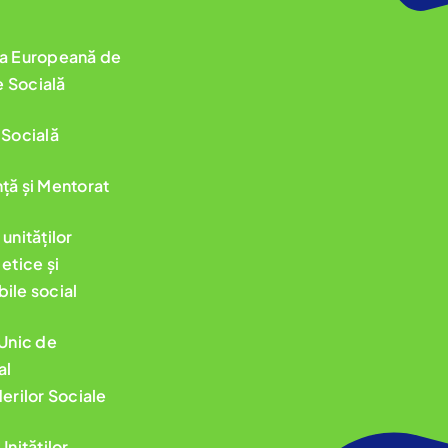
ța Europeană de
 Socială
 Socială
ță și Mentorat
unităților
etice și
ile social
 Unic de
al
derilor Sociale
Unităților